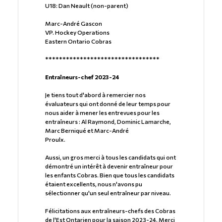
U18: Dan Neault (non-parent)
Marc-André Gascon
VP. Hockey Operations
Eastern Ontario Cobras
*********************************
Entraîneurs-chef 2023-24
Je tiens tout d'abord à remercier nos
évaluateurs qui ont donné de leur temps pour
nous aider à mener les entrevues pour les
entraîneurs : Al Raymond, Dominic Lamarche,
Marc Berniqué et Marc-André
Proulx.
Aussi, un gros merci à tous les candidats qui ont
démontré un intérêt à devenir entraîneur pour
les enfants Cobras. Bien que tous les candidats
étaient excellents, nous n'avons pu
sélectionner qu'un seul entraîneur par niveau.
Félicitations aux entraîneurs-chefs des Cobras
de l'Est Ontarien pour la saison 2023-24. Merci