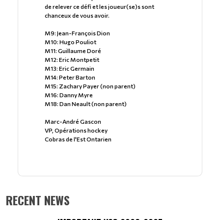
de relever ce défi et les joueur(se)s sont
chanceux de vous avoir.
M9: Jean-François Dion
M10: Hugo Pouliot
M11: Guillaume Doré
M12: Eric Montpetit
M13: Eric Germain
M14: Peter Barton
M15: Zachary Payer (non parent)
M16: Danny Myre
M18: Dan Neault (non parent)
Marc-André Gascon
VP, Opérations hockey
Cobras de l'Est Ontarien
RECENT NEWS