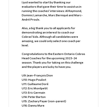
I just wanted to start by thanking our
evaluators that gave their time to assist us in
running the coaches' interviews: Al Raymond,
Dominic Lamarche, Marc Berniqué and Marc-
André Proulx.
Also, a big thank you to all applicants for
demonstrating an interest to coach our
Cobras' kids. Although all candidates were
amazing, we could only select one coach per
level.
Congratulations to the Eastern Ontario Cobras
Head Coaches for the upcoming 2023-24
season. Thank you for taking on this challenge
and the players are lucky to have you.
U9: Jean-François Dion
U10: Hugo Pouliot
U11: Guillaume Doré
U12: Eric Montpetit
U13: Eric Germain
U14: Peter Barton
U15: Zachary Payer (non-parent)
U16: Danny Myre